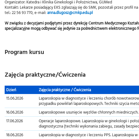
Ku
Organizator: Katedra i Klinika Ginekologii i Położnictwa, GUMed
Kontakt: Lekarze posiadający EKS zgłaszają się do SMK, pozostali przez profil n
tel.: 22 56 93 770, e-mail:
anna.dlugosz@cmkp.edu.pl
Kursy 
W związku z decyzjami podjętymi przez dyrekcję Centrum Medycznego Kształce
Kursy 
specjalizacyjne mogą odbywać się jedynie za pośrednictwem elektronicznego 
Kurs
Program kursu
Zajęcia praktyczne/Ćwiczenia
Dzień
Zajęcia praktyczne / Ćwiczenia
15.06.2026
Laparoskopia w diagnostyce i leczeniu chorób nowotworow
przypadku powikłań laparoskopowych. Techniki szycia met
16.06.2026
Laparoskopowe usunięcie węzłów chłonnych miedniczych.
17.06.2026
Operacje laparoskopowe. Laparoskopia w ginekologii i położ
diagnostyczna (techniki wykonania zabiegu, zasady bezpiec
18.06.2026
Laparoskopia w diagnostyce i leczeniu PPS. Laparoskopia 