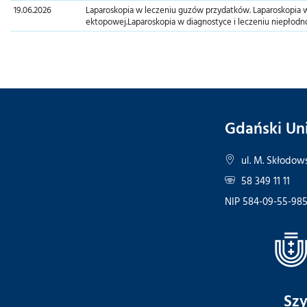
19.06.2026
Laparoskopia w leczeniu guzów przydatków. Laparoskopia w 
ektopowej.Laparoskopia w diagnostyce i leczeniu niepłodnoś
Gdański Un
ul. M. Skłodows
58 349 11 11
NIP 584-09-55-98
Szy