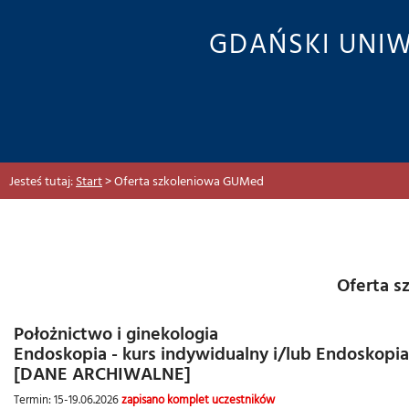
GDAŃSKI UNI
Jesteś tutaj:
Start
> Oferta szkoleniowa GUMed
Kolegium K
Oferta 
Położnictwo i ginekologia
Ofert
Endoskopia - kurs indywidualny i/lub Endoskopia
[DANE ARCHIWALNE]
Kur
Termin: 15-19.06.2026
zapisano komplet uczestników