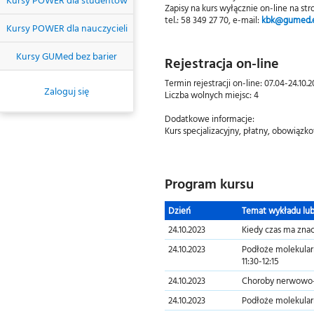
Zapisy na kurs wyłącznie on-line na 
tel.: 58 349 27 70, e-mail:
kbk@gumed.e
Kursy POWER dla nauczycieli
Kursy GUMed bez barier
Rejestracja on-line
Termin rejestracji on-line: 07.04-24.10.
Zaloguj się
Liczba wolnych miejsc: 4
Dodatkowe informacje:
Kurs specjalizacyjny, płatny, obowiązk
Program kursu
Dzień
Temat wykładu lub
24.10.2023
Kiedy czas ma znac
24.10.2023
Podłoże molekular
11:30-12:15
24.10.2023
Choroby nerwowo-m
24.10.2023
Podłoże molekularn