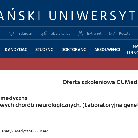
AŃSKI UNIWERSY
i
Eduroam
eDziekanat
Extranet
Poczta
N
KANDYDACI
STUDENCI
DOKTORANCI
ABSOLWENCI
I IN
Oferta szkoleniowa GUMed
a medyczna
ch chorób neurologicznych. (Laboratoryjna genet
i i Genetyki Medycznej, GUMed