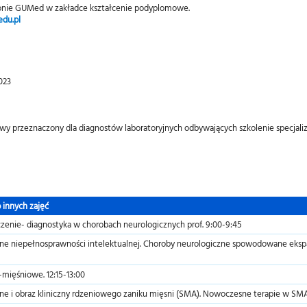
stronie GUMed w zakładce kształcenie podyplomowe.
du.pl
2023
owy przeznaczony dla diagnostów laboratoryjnych odbywających szkolenie specjaliz
 innych zajęć
zenie- diagnostyka w chorobach neurologicznych prof. 9:00-9:45
ne niepełnosprawności intelektualnej. Choroby neurologiczne spowodowane ekspan
ięśniowe. 12:15-13:00
e i obraz kliniczny rdzeniowego zaniku mięsni (SMA). Nowoczesne terapie w SMA.