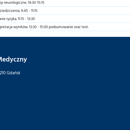
by neurologiczne. 14:30-15:15
ziedziczenia. 9:45 - 11:15
ie ryzyka. 11:15 - 13:30
rpretacja wyników. 13:30 - 15:00 podsumowanie oraz test.
 Medyczny
-210 Gdańsk