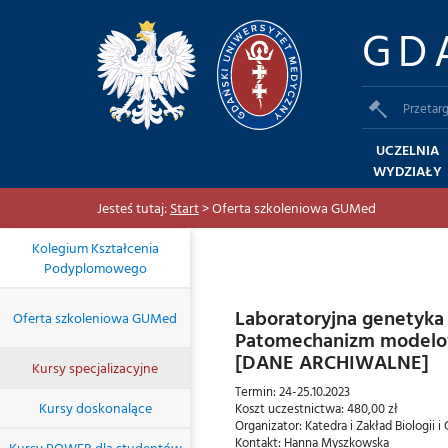
GD
Przetarg
UCZELNIA
WYDZIAŁY
Jesteś tutaj:
Start
> Oferta szkoleniowa GUMed
Kolegium Kształcenia
Podyplomowego
Laboratoryjna genetyk
Oferta szkoleniowa GUMed
Patomechanizm modelowy
[DANE ARCHIWALNE]
Kursy specjalizacyjne
Termin: 24-25.10.2023
Kursy doskonalące
Koszt uczestnictwa: 480,00 zł
Organizator: Katedra i Zakład Biologi
Kontakt: Hanna Myszkowska
Kursy POWER dla studentów